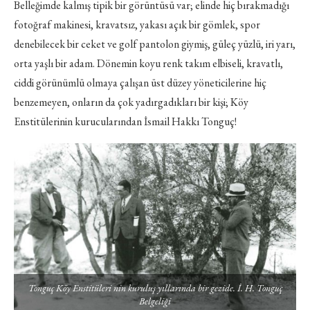
Belleğimde kalmış tipik bir görüntüsü var; elinde hiç bırakmadığı
fotoğraf makinesi, kravatsız, yakası açık bir gömlek, spor
denebilecek bir ceket ve golf pantolon giymiş, güleç yüzlü, iri yarı,
orta yaşlı bir adam. Dönemin koyu renk takım elbiseli, kravatlı,
ciddi görünümlü olmaya çalışan üst düzey yöneticilerine hiç
benzemeyen, onların da çok yadırgadıkları bir kişi; Köy
Enstitülerinin kurucularından İsmail Hakkı Tonguç!
Tonguç Köy Enstitüleri nin kuruluş yıllarında bir gezide. İ. H. Tonguç
Belgeliği