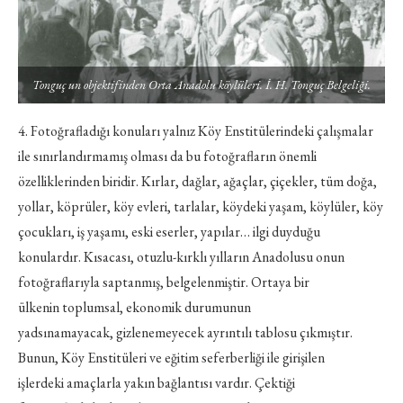
Tonguç un objektifinden Orta Anadolu köylüleri. İ. H. Tonguç Belgeliği.
4. Fotoğrafladığı konuları yalnız Köy Enstitülerindeki çalışmalar
ile sınırlandırmamış olması da bu fotoğrafların önemli
özelliklerinden biridir. Kırlar, dağlar, ağaçlar, çiçekler, tüm doğa,
yollar, köprüler, köy evleri, tarlalar, köydeki yaşam, köylüler, köy
çocukları, iş yaşamı, eski eserler, yapılar… ilgi duyduğu
konulardır. Kısacası, otuzlu-kırklı yılların Anadolusu onun
fotoğraflarıyla saptanmış, belgelenmiştir. Ortaya bir
ülkenin toplumsal, ekonomik durumunun
yadsınamayacak, gizlenemeyecek ayrıntılı tablosu çıkmıştır.
Bunun, Köy Enstitüleri ve eğitim seferberliği ile girişilen
işlerdeki amaçlarla yakın bağlantısı vardır. Çektiği