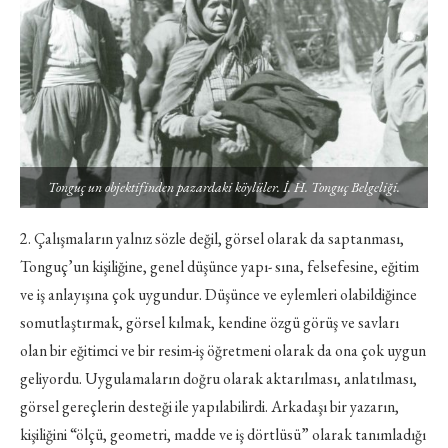
Tonguç un objektifinden pazardaki köylüler. İ. H. Tonguç Belgeliği.
2. Çalışmaların yalnız sözle değil, görsel olarak da saptanması,
Tonguç’un kişiliğine, genel düşünce yapı- sına, felsefesine, eğitim
ve iş anlayışına çok uygundur. Düşünce ve eylemleri olabildiğince
somutlaştırmak, görsel kılmak, kendine özgü görüş ve savları
olan bir eğitimci ve bir resim-iş öğretmeni olarak da ona çok uygun
geliyordu. Uygulamaların doğru olarak aktarılması, anlatılması,
görsel gereçlerin desteği ile yapılabilirdi. Arkadaşı bir yazarın,
kişiliğini “ölçü, geometri, madde ve iş dörtlüsü” olarak tanımladığı