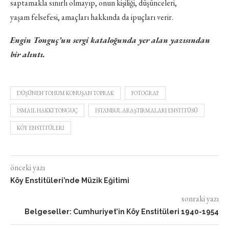
saptamakla sınırlı olmayıp, onun kişiliği, düşünceleri,
yaşam felsefesi, amaçları hakkında da ipuçları verir.
Engin Tonguç’un sergi kataloğunda yer alan yazısından
bir alıntı.
DÜŞÜNEN TOHUM KONUŞAN TOPRAK
FOTOĞRAF
ISMAIL HAKKI TONGUÇ
ISTANBUL ARAŞTIRMALARI ENSTITÜSÜ
KÖY ENSTITÜLERI
önceki yazı
Köy Enstitüleri’nde Müzik Eğitimi
sonraki yazı
Belgeseller: Cumhuriyet’in Köy Enstitüleri 1940-1954